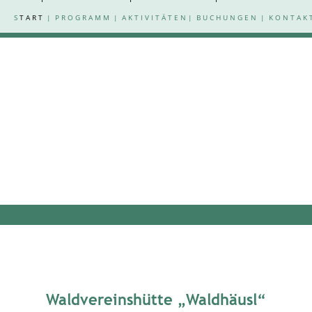
S
 T A R T 
|
P R O G R A M M 
|
A K T I V I T Ä T E N
|
B U C H U N G E N
|
K O N T A K T
Waldvereinshütte „Waldhäusl“