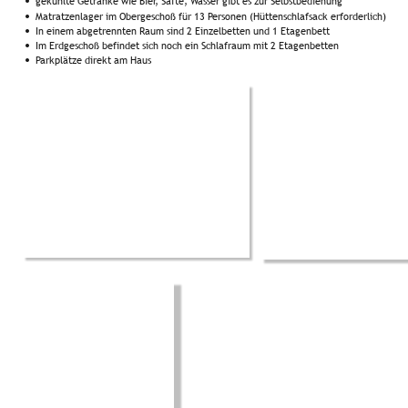
gekühlte Getränke wie Bier, Säfte, Wasser gibt es zur Selbstbedienung 
•
Matratzenlager im Obergeschoß für 13 Personen (Hüttenschlafsack erforderlich)
•
In einem abgetrennten Raum sind 2 Einzelbetten und 1 Etagenbett
•
Im Erdgeschoß befindet sich noch ein Schlafraum mit 2 Etagenbetten
•
Parkplätze direkt am Haus
•